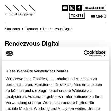
NEWSLETTER
TICKETS
MENÜ
Startseite
Termine
Rendezvous Digital
Rendezvous Digital
Der Playground ist ein Spiel-,
Ort
Lern- und Experimentierraum
Kunsthalle
im Foyer der Kunsthalle und
Göppingen
Diese Webseite verwendet Cookies
bietet Zugang in die
virtuelle
Datum
Wir verwenden Cookies, um Inhalte und Anzeigen zu
Kunsthalle.
Aktuell bietet sich
22.06.2025, 16:00 Uhr
die Möglichkeit über die VR
personalisieren, Funktionen für soziale Medien anbieten
- 17:00 Uhr
Anwendung eine digitale
zu können und die Zugriffe auf unsere Website zu
Begegnung mit der Kunst im
analysieren. Außerdem geben wir Informationen zu Ihrer
öffentlichen Raum in Göppingen
Verwendung unserer Website an unsere Partner für
von John Wood und Paul Harrison. Tauchen Sie mit der VR-
soziale Medien, Werbung und Analysen weiter. Unsere