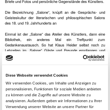
Briefe und Fotos und persönliche Gegenstände des Künstlers.
Die Bezeichnung „Salone“, knüpft an die Gesprächs- und
Geisteskultur der literarischen und philosophischen Salons
des 18. und 19. Jahrhunderts an
Einmal ist der „Salone“ das Atelier des Künstlers, dann eine
Bibliothek, ein anderes Mal ein Treffpunkt zum
Gedankenaustausch. So hat Klaus Heider selbst noch zu
Lebzeiten im „Salone“ Gäste und Freunde empfangen und
Gespräche geführt.
Die Nachlassbewahrung ist eine Möglichkeit, ein über
Jahrzehnte gewachsenes Œuvre, aus verschiedenen
Diese Webseite verwendet Cookies
Perspektiven zu visualisieren. Seit 2013 wird ein
Werkverzeichnis erstellt.
Wir verwenden Cookies, um Inhalte und Anzeigen zu
personalisieren, Funktionen für soziale Medien anbieten
Der „Salone“ soll Lust darauf machen, den Künstler Klaus
zu können und die Zugriffe auf unsere Website zu
Heider auf eine neue Art zu entdecken.
analysieren. Außerdem geben wir Informationen zu Ihrer
Verwendung unserer Website an unsere Partner für