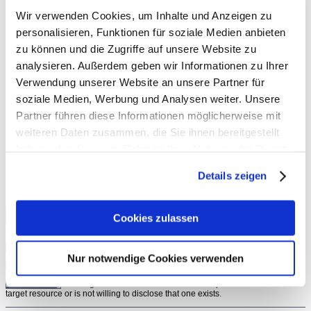
Kirkeby auf der Kreuzung der Mörikestraße – beide stehen als
Wir verwenden Cookies, um Inhalte und Anzeigen zu
schöne Beispiele für den regionalen wie auch internationalen
personalisieren, Funktionen für soziale Medien anbieten
Fokus der Kunsthalle.
zu können und die Zugriffe auf unsere Website zu
analysieren. Außerdem geben wir Informationen zu Ihrer
Der überwiegende Teil des Sammlungsbestandes ist natürlich
Verwendung unserer Website an unsere Partner für
weniger „sichtbar“, aber in den Ausstellungen der Kunsthalle
soziale Medien, Werbung und Analysen weiter. Unsere
werden den Besuchern immer wieder Kunstwerke der
Partner führen diese Informationen möglicherweise mit
Sammlung unter wechselnden Aspekten vorgestellt.
weiteren Daten zusammen, die Sie ihnen bereitgestellt
haben oder die sie im Rahmen Ihrer Nutzung der Dienste
Einen ersten Einblick in die Sammlung finden Sie hier:
gesammelt haben. Sie geben Einwilligung zu unseren
Details zeigen
Cookies, wenn Sie unsere Webseite weiterhin nutzen.
Cookies zulassen
Nur notwendige Cookies verwenden