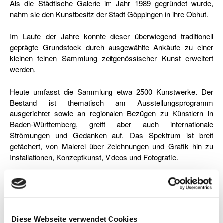
Als die Städtische Galerie im Jahr 1989 gegründet wurde,
nahm sie den Kunstbesitz der Stadt Göppingen in ihre Obhut.
Im Laufe der Jahre konnte dieser überwiegend traditionell
geprägte Grundstock durch ausgewählte Ankäufe zu einer
kleinen feinen Sammlung zeitgenössischer Kunst erweitert
werden.
Heute umfasst die Sammlung etwa 2500 Kunstwerke. Der
Bestand ist thematisch am Ausstellungsprogramm
ausgerichtet sowie an regionalen Bezügen zu Künstlern in
Baden-Württemberg, greift aber auch internationale
Strömungen und Gedanken auf. Das Spektrum ist breit
gefächert, von Malerei über Zeichnungen und Grafik hin zu
Installationen, Konzeptkunst, Videos und Fotografie.
Nicht zu vergessen sind die Kunstwerke im öffentlichen
Raum, die das Göppinger Stadtbild prägen: der spiralförmig
auseinandergezogene Golf vor den Barbarossa-Thermen von
Stefan Rohrer, der in Göppingen seine Wurzeln hat ebenso wie
Diese Webseite verwendet Cookies
auch das architektonische Backsteinmonument von Per