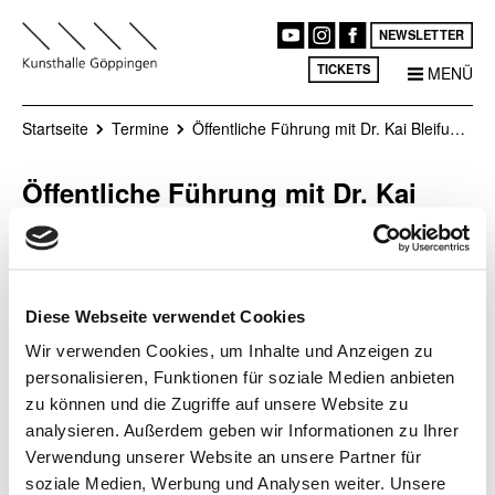
NEWSLETTER
TICKETS
MENÜ
Startseite
Termine
Öffentliche Führung mit Dr. Kai Bleifuß in der Galerie im Ostflügel / Schloss Filseck
Öffentliche Führung mit Dr. Kai
Bleifuß in der Galerie im Ostflügel /
Schloss Filseck
Diese Webseite verwendet Cookies
Bei der dialogischen Führung ist
Ort
Wir verwenden Cookies, um Inhalte und Anzeigen zu
auch genügend Platz für
Schloss Filseck
personalisieren, Funktionen für soziale Medien anbieten
Fragen.
Datum
zu können und die Zugriffe auf unsere Website zu
08.03.2026, 15:00 Uhr
analysieren. Außerdem geben wir Informationen zu Ihrer
Ohne Anmeldung und
- 16:00 Uhr
kostenfrei!
Verwendung unserer Website an unsere Partner für
soziale Medien, Werbung und Analysen weiter. Unsere