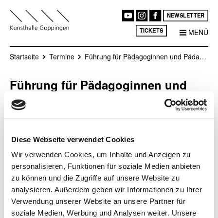
NEWSLETTER
TICKETS
MENÜ
Startseite
Termine
Führung für Pädagoginnen und Pädagogen
Führung für Pädagoginnen und
Pädagogen
In einer dialogischen Führung
Ort
Diese Webseite verwendet Cookies
wird die aktuelle Ausstellung mit
Kunsthalle
entsprechenden Führungen &
Wir verwenden Cookies, um Inhalte und Anzeigen zu
Göppingen
Workshops für die jeweilige
personalisieren, Funktionen für soziale Medien anbieten
Datum
Zielgruppe vorgestellt.
zu können und die Zugriffe auf unsere Website zu
21.07.2026, 17:00 Uhr
- 18:00 Uhr
analysieren. Außerdem geben wir Informationen zu Ihrer
Bitte melden Sie sich bis
Verwendung unserer Website an unsere Partner für
Montag, den 20.7.2026 unter
soziale Medien, Werbung und Analysen weiter. Unsere