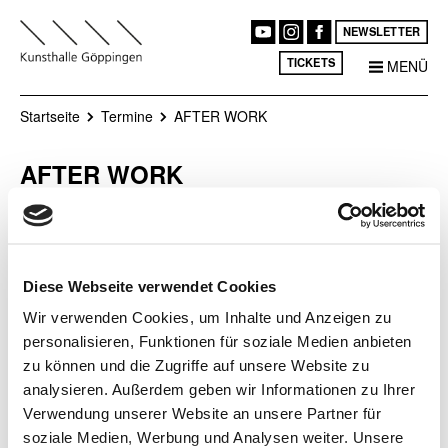
NEWSLETTER
TICKETS
MENÜ
Startseite
Termine
AFTER WORK
AFTER WORK
Kunst betrachten und selber
Ort
machen … Wieso eigentlich
Kunsthalle
Kunst „nur“ betrachten? Wir
Göppingen
Diese Webseite verwendet Cookies
laden Sie ein, Theorie und
Datum
Wir verwenden Cookies, um Inhalte und Anzeigen zu
Praxis zu verbinden – und das
26.06.2026, 18:00 Uhr
…After Work! After Work richtet
personalisieren, Funktionen für soziale Medien anbieten
- 20:00 Uhr
sich an alle, die neben der
zu können und die Zugriffe auf unsere Website zu
Kunstbetrachtung auch selbst
analysieren. Außerdem geben wir Informationen zu Ihrer
Zugang zum künstlerischen
Verwendung unserer Website an unsere Partner für
Arbeiten suchen und finden möchten. Das Experimentieren
soziale Medien, Werbung und Analysen weiter. Unsere