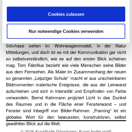
auf eindrückliche Weise. Hanna Lippmann, Schauspielerin und
bildende Künstlerin, experimentiert mit der eigenen und ihr
nahe stehenden Personen, wie Bilder Konstruktionen sind –
Cookies zulassen
„endlich blond!“
Ruth Hommelsheim portraitiert ihren Vater, der Wissen und
Nur notwendige Cookies verwenden
Denken als Sammeln begriffen und in der Ordnung
vielsagende Bilder hinterlassen hat. Die Bilder von Susanne
Stövhase sehen im Wohnwagenmodell, in der Natur
Mitteilungen, und doch ist es mit der Kommunikation gar nicht
so selbstverständlich, wie es auf den ersten Blick scheinen
mag. Tom Fabritius bezieht wie viele Menschen seine Bilder
aus dem Fernsehen. Als Maler im Zusammenhang der neuen
so genannten „Leipziger Schule“ macht er aus unscheinbaren
Bildmomenten malerische Ereignisse, die aus der Leinwand
aufscheinen und sich in Intensität und Empfinden von Farbe
verwandeln. Bernd Kahrmann projiziert Licht in das Dunkel
des Raumes und in die Fläche einer Fensterwand – und
Fenster sind Inbegriff von Bilder-Rahmen. „Framing“ ist ein
globales Wort für den bewussten, konstruktiven, selbst
gewählten Blick auf die Welt.
© 2026 Kunsthalle Göppingen: Kunst findet statt!