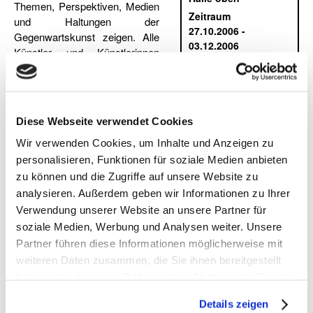
Themen, Perspektiven, Medien
Zeitraum
und Haltungen der
27.10.2006 -
Gegenwartskunst zeigen. Alle
03.12.2006
Künstler und Künstlerinnen
arbeiten „gegenständlich“, aber
nicht allein der Gegenstand an
sich interessiert, sondern das Bild, das man sich von ihm
macht, in das er eingebunden ist, in dem er seinen
Diese Webseite verwendet Cookies
Zusammenhang und seinen Sinn hat.
Wir verwenden Cookies, um Inhalte und Anzeigen zu
Durch das Bild blickt eine Künstlerpersönlichkeit, mit ganz
persönlichen Themen, Erinnerungen, gefundenen Bildern und
personalisieren, Funktionen für soziale Medien anbieten
bildnerischen Erfindungen. Jedes Kunstwerk ist auch eine
zu können und die Zugriffe auf unsere Website zu
Beteiligung an der Diskussion mit Bildern, was Kunst ist und
analysieren. Außerdem geben wir Informationen zu Ihrer
vor allem, was Kunst kann: Erkennen auslösen –
Verwendung unserer Website an unsere Partner für
Wiedererkennen und Neuentdecken, Vorstellungen
soziale Medien, Werbung und Analysen weiter. Unsere
provozieren, die ohne das Bild nicht möglich wären, und mal
Partner führen diese Informationen möglicherweise mit
wieder Fragen auslösen, die einen vielleicht weiter bringen.
weiteren Daten zusammen, die Sie ihnen bereitgestellt
Thomas Locher und Silke Wagner sind zwei Künstler, die
haben oder die sie im Rahmen Ihrer Nutzung der Dienste
politisches Denken und Handeln ins Bild setzen; wie viel das
gesammelt haben. Sie geben Einwilligung zu unseren
mit Kunst zu tun hat und mit ihnen selbst, demonstrieren sie
Details zeigen
Cookies, wenn Sie unsere Webseite weiterhin nutzen.