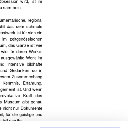
bsession wird, ist im
 zu sammeln.
mentarische, regional
läßt das sehr schmale
nstwerk ist für sich ein
n im zeitgenössischen
um, das Ganze ist wie
t wie für deren Werke.
s ausgewählte Werk im
 intensive bildhafte
en und Gedanken so in
n diesem Zusammenhang
Kenntnis, Erfahrung,
 gemeint ist. Und wenn
provokative Kraft des
des Museum gibt genau
ke nicht nur Dokumente
t, für die geistige und
teil von ihr.