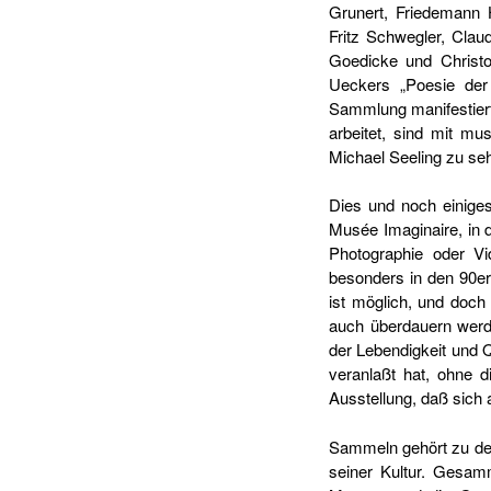
Grunert, Friedemann 
Fritz Schwegler, Clau
Goedicke und Christo
Ueckers „Poesie der
Sammlung manifestierte
arbeitet, sind mit mu
Michael Seeling zu seh
Dies und noch einige
Musée Imaginaire, in 
Photographie oder Vi
besonders in den 90er 
ist möglich, und doch
auch überdauern werde
der Lebendigkeit und 
veranlaßt hat, ohne 
Ausstellung, daß sich
Sammeln gehört zu de
seiner Kultur. Gesam