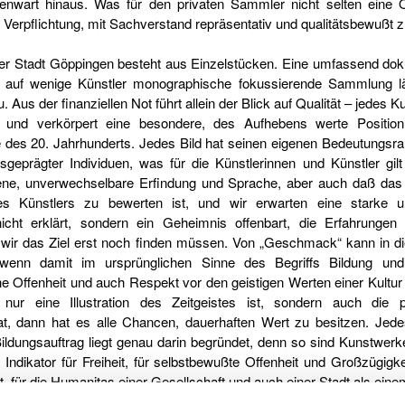
wart hinaus. Was für den privaten Sammler nicht selten eine O
ie Verpflichtung, mit Sachverstand repräsentativ und qualitätsbewußt
r Stadt Göppingen besteht aus Einzelstücken. Eine umfassend doku
r auf wenige Künstler monographische fokussierende Sammlung 
 Aus der finanziellen Not führt allein der Blick auf Qualität – jedes Ku
s und verkörpert eine besondere, des Aufhebens werte Positio
des 20. Jahrhunderts. Jedes Bild hat seinen eigenen Bedeutungsra
eprägter Individuen, was für die Künstlerinnen und Künstler gil
igene, unverwechselbare Erfindung und Sprache, aber auch daß da
 Künstlers zu bewerten ist, und wir erwarten eine starke und
nicht erklärt, sondern ein Geheimnis offenbart, die Erfahrung
 wir das Ziel erst noch finden müssen. Von „Geschmack“ kann i
wenn damit im ursprünglichen Sinne des Begriffs Bildung und 
e Offenheit und auch Respekt vor den geistigen Werten einer Kultur
nur eine Illustration des Zeitgeistes ist, sondern auch die 
t, dann hat es alle Chancen, dauerhaften Wert zu besitzen. Je
ildungsauftrag liegt genau darin begründet, denn so sind Kunstwer
 Indikator für Freiheit, für selbstbewußte Offenheit und Großzügigkei
t, für die Humanitas einer Gesellschaft und auch einer Stadt als einem 