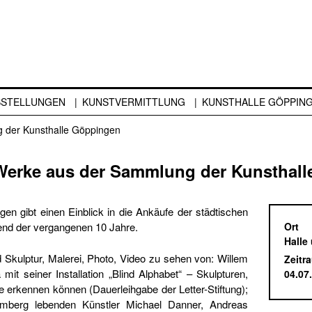
SSTELLUNGEN
KUNSTVERMITTLUNG
KUNSTHALLE GÖPPIN
 der Kunsthalle Göppingen
erke aus der Sammlung der Kunsthall
en gibt einen Einblick in die Ankäufe der städtischen
d der vergangenen 10 Jahre.
Ort
Halle
d Skulptur, Malerei, Photo, Video zu sehen von: Willem
Zeitr
mit seiner Installation „Blind Alphabet“ – Skulpturen,
04.07
nde erkennen können (Dauerleihgabe der Letter-Stiftung);
emberg lebenden Künstler Michael Danner, Andreas