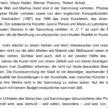
Hahn, Klaus Heider, Werner Pokorny, Robert Schad,
de Wall und Martina Geist sind in der Sammlung vertreten. Photoa
pher Muller vertreten sowie von dem englischen Konzeptkünstler P
 Destruktion“ (1987) war 1990 das erste Kunstwerk, das eine
. Der katalanische Künstler Jaume Plensa und Marie-Jo Lafontaine, 
sealen Stücken in der Sammlung verteten. In „C 1“ ist noch die A
en, die die Berührung von physischer und virtueller Realität im Ku
s mehr wächst zu einem kleinen und doch interessanten und ma
dem nicht nur die alten Medien wie Malerei oder Bildhauerei neben 
deo stehen. Sichtbar wird auch, daß in der zweiten Hälfte des
Jahren die Kunst nicht von einem Zeitstil und von keiner Avantgard
 kann man Qualitäten erkennen, die nicht nur heute besondere Bea
n. Die Kunstsammlung der Stadt ist ein lebendiger, wachsender S
Qualität der Ausstellungen in der Kunsthalle, was manchen Künstler
die ihre Werke nicht in der Sammlung zu sehen wären. Auf der an
 auch mit kleinem Budget erstaunliches sammeln läßt.
n Urtrieben des Menschen und Sammlungen dokumentieren den Prozeß
melt wird, was wertvoll – weil selten, besonders – und was von I