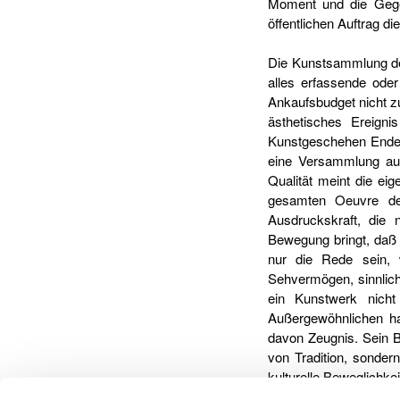
Moment und die Gegen
öffentlichen Auftrag d
Die Kunstsammlung de
alles erfassende ode
Ankaufsbudget nicht zu.
ästhetisches Ereigni
Kunstgeschehen Ende 
eine Versammlung ausg
Qualität meint die e
gesamten Oeuvre des
Ausdruckskraft, die 
Bewegung bringt, daß
nur die Rede sein, 
Sehvermögen, sinnlich
ein Kunstwerk nicht 
Außergewöhnlichen ha
davon Zeugnis. Sein B
von Tradition, sondern
kulturelle Beweglichkei