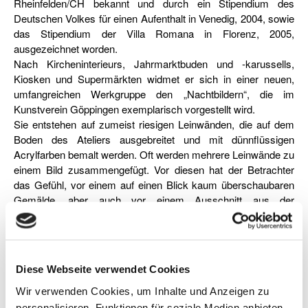
Rheinfelden/CH bekannt und durch ein Stipendium des
Deutschen Volkes für einen Aufenthalt in Venedig, 2004, sowie
das Stipendium der Villa Romana in Florenz, 2005,
ausgezeichnet worden.
Nach Kircheninterieurs, Jahrmarktbuden und -karussells,
Kiosken und Supermärkten widmet er sich in einer neuen,
umfangreichen Werkgruppe den „Nachtbildern“, die im
Kunstverein Göppingen exemplarisch vorgestellt wird.
Sie entstehen auf zumeist riesigen Leinwänden, die auf dem
Boden des Ateliers ausgebreitet und mit dünnflüssigen
Acrylfarben bemalt werden. Oft werden mehrere Leinwände zu
einem Bild zusammengefügt. Vor diesen hat der Betrachter
das Gefühl, vor einem auf einen Blick kaum überschaubaren
Gemälde, aber auch vor einem Ausschnitt aus der
Lebenswirklichkeit zu stehen. Es sind Scheinwelten – die
anheimelnd in Gelb-, Grün- und Brauntöne getauchten
Fassaden der Eckkneipen und Gastwirtschaften ebenso, wie
die grell inszenierten Portalflächen eigentlich zwielichtiger
Diese Webseite verwendet Cookies
Bars, Striplokale, Peep-Shows und Sexkinos. Da ist es, wie
Peter Hein, Texter und Sänger der Band „Fehlfarben“ anmerkt,
Wir verwenden Cookies, um Inhalte und Anzeigen zu
„schön bunt, möchte man mal erkunden, aber mehr als Fotos
personalisieren, Funktionen für soziale Medien anbieten