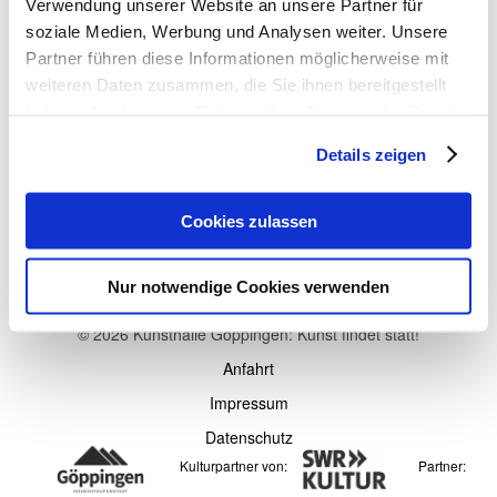
Verwendung unserer Website an unsere Partner für
Angebote für Jugendliche im
Kunsthalle
Kulturpass.
soziale Medien, Werbung und Analysen weiter. Unsere
Göppingen
Partner führen diese Informationen möglicherweise mit
Weitere Informationen unter
weiteren Daten zusammen, die Sie ihnen bereitgestellt
www.kulturpass.de
haben oder die sie im Rahmen Ihrer Nutzung der Dienste
gesammelt haben. Sie geben Einwilligung zu unseren
Details zeigen
Cookies, wenn Sie unsere Webseite weiterhin nutzen.
Cookies zulassen
Nur notwendige Cookies verwenden
© 2026 Kunsthalle Göppingen: Kunst findet statt!
Anfahrt
Impressum
Datenschutz
Kulturpartner von:
Partner: