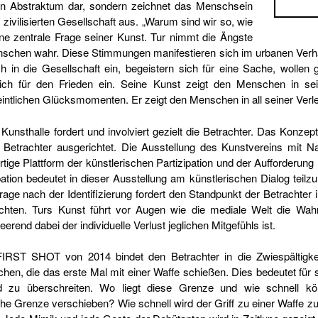
 kein Abstraktum dar, sondern zeichnet das Menschsein
 zivilisierten Gesellschaft aus. „Warum sind wir so, wie
eine zentrale Frage seiner Kunst. Tur nimmt die Ängste
schen wahr. Diese Stimmungen manifestieren sich im urbanen Verhalt
 in die Gesellschaft ein, begeistern sich für eine Sache, wollen 
ich für den Frieden ein. Seine Kunst zeigt den Menschen in s
intlichen Glücksmomenten. Er zeigt den Menschen in all seiner Verlet
Kunsthalle fordert und involviert gezielt die Betrachter. Das Konzept
r Betrachter ausgerichtet. Die Ausstellung des Kunstvereins mit N
tige Plattform der künstlerischen Partizipation und der Aufforderung 
zipation bedeutet in dieser Ausstellung am künstlerischen Dialog tei
age nach der Identifizierung fordert den Standpunkt der Betrachter 
ichten. Turs Kunst führt vor Augen wie die mediale Welt die Wa
rend dabei der individuelle Verlust jeglichen Mitgefühls ist.
 FIRST SHOT von 2014 bindet den Betrachter in die Zwiespältigke
en, die das erste Mal mit einer Waffe schießen. Dies bedeutet für s
 zu überschreiten. Wo liegt diese Grenze und wie schnell könn
e Grenze verschieben? Wie schnell wird der Griff zu einer Waffe zum