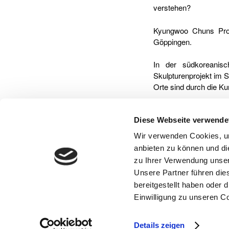
verstehen?
Kyungwoo Chuns Proje
Göppingen.
In der südkoreanis
Skulpturenprojekt im S
Orte sind durch die Ku
Erinnern Sie sich no
Diese Webseite verwende
2012, vor dem Rathau
Zürich, Barcelona, Ro
Wir verwenden Cookies, um
hat jetzt die Gelegenhei
anbieten zu können und di
zu Ihrer Verwendung unser
Kyungwoo Chun, 1969 i
Unsere Partner führen die
und lange in Bremen g
bereitgestellt haben oder
Akademie der Künste.
Einwilligung zu unseren C
© 2026 Kunsthalle Göppingen: Kunst findet statt!
Anfahrt
Im
Details zeigen