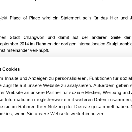
kt Place of Place wird ein Statement sein für das Hier und Jet
chen Stadt Changwon und damit auf der anderen Seite der
eptember 2014 im Rahmen der dortigen internationalen Skulpturenbie
nst miteinander verknüpft.
ch? – Kyungwoo Chun war schon einmal mit einem solchen globalen 
t Cookies
s der Stadt, mit dem Projekt Versus. Es verband Göppingen mit S
skilde, New York und Seoul. Wer damals nicht mitmachen konnte oder
 Inhalte und Anzeigen zu personalisieren, Funktionen für sozia
t.
e Zugriffe auf unsere Website zu analysieren. Außerdem geben w
er Website an unsere Partner für soziale Medien, Werbung und 
n Seoul in Südkorea geboren, hat in Korea und in Düsseldorf und Wu
se Informationen möglicherweise mit weiteren Daten zusammen, 
elebt. Seit 2012 lebt er wieder in Seoul und ist Professor für Foto
 die sie im Rahmen Ihrer Nutzung der Dienste gesammelt haben. 
ookies, wenn Sie unsere Webseite weiterhin nutzen.
pressum
Datenschutz