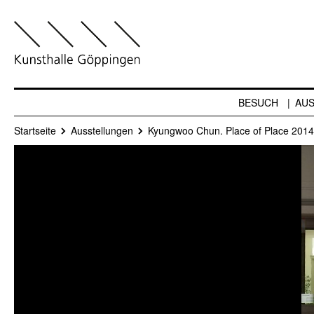
BESUCH
AU
Startseite
Ausstellungen
Kyungwoo Chun. Place of Place 2014.