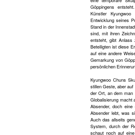
eine temporäre Skul
Göppingens entsteht
Künstler Kyungwoo 
Entwicklung seines P
Stand in der Innensta
sind, mit ihren Zeich
entsteht, gibt Anlass
Beteiligten ist diese
auf eine andere Weise
Gemarkung von Göppin
persönlichen Erinnerun
Kyungwoo Chuns Skulp
stillen Geste, aber au
der Ort, an dem man le
Globalisierung macht a
Absender, doch eine 
Absender lebt, was si
Auch das allseits gen
System, durch der Rei
schaut noch auf eine