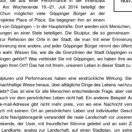
ptur, die aus einer Performance in der Innenstadt
19.07
. Am Wochenende 19.–21. Juli 2014 beteiligt der
Chun möglichst viele Göppinger Bürger an der
rojektes Place of Place. Sie begegnen ihm an einem
dt von Göppingen – in der Hauptstraße. Dort werden sich Menschen, d
nungen an einer Stele beteiligen. Die Skulptur, die so gemeinsam
 zur Reflexion der Orte in der Stadt, die man mit einer Erinnerun
 Erinnerung eine andere, und jeder Göppinger Bürger nimmt den öffen
 wahr. Wissen Sie, wie die die Grenzlinien der Stadt Göppingen ve
gen gehört? Was verbindet Sie mit Göppingen, wo haben Ihre wic
gen ihren Ort? Das hat mit Ihrem, unserem Leben in dieser Stadt zu 
turen und Performances haben eine eindrückliche Wirkung. Sie 
f nachhaltige Weise heraus, über alltägliche Dinge des Lebens nachzu
bt? Das ist eine für alle Menschen entscheidende Frage, aber viel 
uch vor dem persönlichen Leben nicht halt. Ein anderes Beispiel: Au
e-mail-Adresse gibt nicht mehr preis, von wo eine Nachricht ver
ch mit seinem Ort an persönlichem Leben und individueller Gesch
utzte Navigationsgerät verwandelt die reale Landschaft vor unseren 
sende, der User, mit freundlicher Stimme geleitet und an sein Z
 Landkarte, analog zur Landschaft, auf einen Stadtplan, um sein