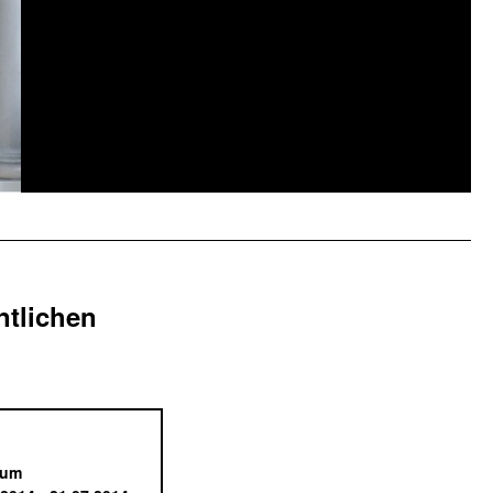
ntlichen
aum