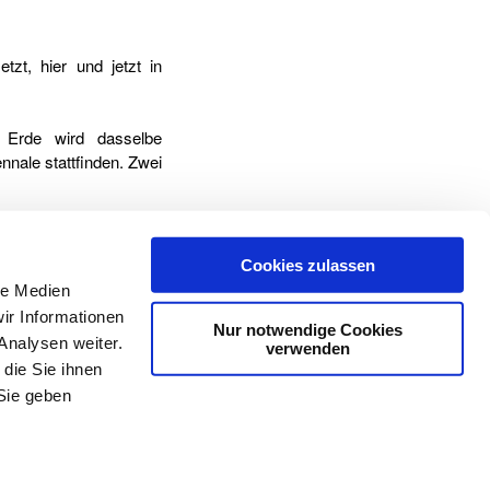
zt, hier und jetzt in
 Erde wird dasselbe
nnale stattfinden. Zwei
Projekt in Göppingen:
tädten wie Stockholm,
Cookies zulassen
 es sich nicht traute,
le Medien
ir Informationen
Nur notwendige Cookies
Analysen weiter.
verwenden
ppertal Kunst studiert
die Sie ihnen
grafie an der dortigen
Sie geben
Kulturpartner von:
Partner: