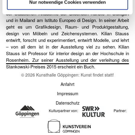
mit dem Namen stauss processform. Er ist Sohn des
Nur notwendige Cookies verwenden
Architekten und Designers Eberhard Stauss. Er studierte an
der Staatlichen Akademie der Bildenden Künste in Stuttgart
und in Mailand am Istituto Europeo di Design. In seiner Arbeit
geht es um Grafikdesign, Raum- und Produktgestaltung,
design von Möbeln und Zeichensystemen. Kilian Stauss
entwirft, forscht und experimentiert, entwirft Modelle, und lehrt
– von all dem ist in der Ausstellung viel zu sehen. Kilian
Stauss ist Professor für interior design an der Hochschule in
Rosenheim. Zur seiner Ausstellung und der verleihung des
Stankowski-Preises 2015 erscheint ein Buch.
© 2026 Kunsthalle Göppingen: Kunst findet statt!
Anfahrt
Impressum
Datenschutz
Kulturpartner von:
Partner: