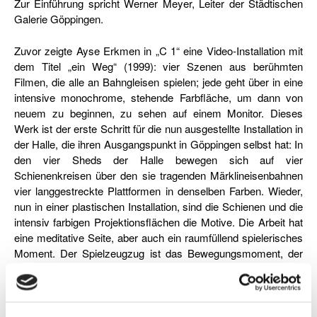
Zur Einführung spricht Werner Meyer, Leiter der Städtischen
Galerie Göppingen.
Zuvor zeigte Ayse Erkmen in „C 1“ eine Video-Installation mit
dem Titel „ein Weg“ (1999): vier Szenen aus berühmten
Filmen, die alle an Bahngleisen spielen; jede geht über in eine
intensive monochrome, stehende Farbfläche, um dann von
neuem zu beginnen, zu sehen auf einem Monitor. Dieses
Werk ist der erste Schritt für die nun ausgestellte Installation in
der Halle, die ihren Ausgangspunkt in Göppingen selbst hat: In
den vier Sheds der Halle bewegen sich auf vier
Schienenkreisen über den sie tragenden Märklineisenbahnen
vier langgestreckte Plattformen in denselben Farben. Wieder,
nun in einer plastischen Installation, sind die Schienen und die
intensiv farbigen Projektionsflächen die Motive. Die Arbeit hat
eine meditative Seite, aber auch ein raumfüllend spielerisches
Moment. Der Spielzeugzug ist das Bewegungsmoment, der
Motor des Kunstwerks, gibt ihm seine Lebendigkeit, so wie auf
der anderen Ebene die emotionale Kraft der Farben.
Der Zug bewegt die Plattform in dem Raum zwischen den vier