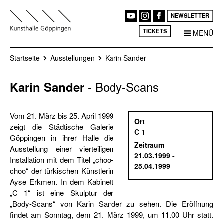
NEWSLETTER
TICKETS
MENÜ
Startseite
Ausstellungen
Karin Sander
- Body-Scans
Karin Sander
Vom 21. März bis 25. April 1999
Ort
zeigt die Städtische Galerie
C 1
Göppingen in ihrer Halle die
Zeitraum
Ausstellung einer vierteiligen
21.03.1999 -
Installation mit dem Titel „choo-
25.04.1999
choo“ der türkischen Künstlerin
Ayse Erkmen. In dem Kabinett
„C 1“ ist eine Skulptur der
„Body-Scans“ von Karin Sander zu sehen. Die Eröffnung
findet am Sonntag, dem 21. März 1999, um 11.00 Uhr statt.