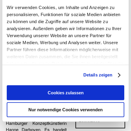
Wir verwenden Cookies, um Inhalte und Anzeigen zu
personalisieren, Funktionen für soziale Medien anbieten
zu können und die Zugriffe auf unsere Website zu
analysieren. Außerdem geben wir Informationen zu Ihrer
Verwendung unserer Website an unsere Partner für
soziale Medien, Werbung und Analysen weiter. Unsere
Partner führen diese Informationen möglicherweise mit
weiteren Daten zusammen, die Sie ihnen bereitgestellt
Hanne Darboven. Opus 25 A
haben oder die sie im Rahmen Ihrer Nutzung der Dienste
gesammelt haben. Sie geben Einwilligung zu unseren
Ludwig van Beethoven
Details zeigen
Cookies, wenn Sie unsere Webseite weiterhin nutzen.
Parallel zur Ausstellung
Cookies zulassen
Ort
„rupprecht geiger – das
C 1
absolute bild“ zeigte die
Zeitraum
Kunsthalle Göppingen im C1
Nur notwendige Cookies verwenden
12.05.2013 -
(see one) ein Werk der
26.06.2013
Hamburger Konzeptkünstlerin
Hanne Darboven. Es handelt