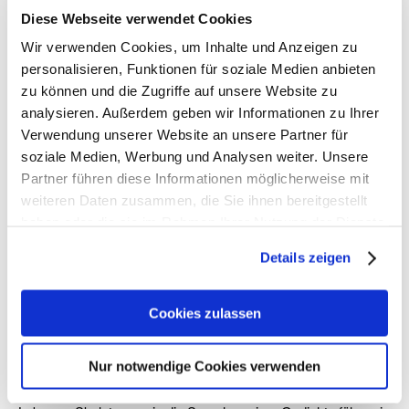
Diese Webseite verwendet Cookies
Wir verwenden Cookies, um Inhalte und Anzeigen zu
personalisieren, Funktionen für soziale Medien anbieten
zu können und die Zugriffe auf unsere Website zu
Ausstellungsansicht
analysieren. Außerdem geben wir Informationen zu Ihrer
Verwendung unserer Website an unsere Partner für
soziale Medien, Werbung und Analysen weiter. Unsere
Partner führen diese Informationen möglicherweise mit
Camill Leberer „auffalten“
weiteren Daten zusammen, die Sie ihnen bereitgestellt
haben oder die sie im Rahmen Ihrer Nutzung der Dienste
gesammelt haben. Sie geben Einwilligung zu unseren
In C1 – „see one“, dem
Details zeigen
Ort
Cookies, wenn Sie unsere Webseite weiterhin nutzen.
Ausstellungsraum, der ganz
C 1
allein einem Kunstwerk
Zeitraum
gewidmet ist,
Cookies zulassen
07.04.2019 -
steht die Installation „auffalten“,
02.06.2019
2019, von Camill Leberer im
Nur notwendige Cookies verwenden
Mittelpunkt. Licht, Glas,
Farbe, Eisen, Worte… Camill