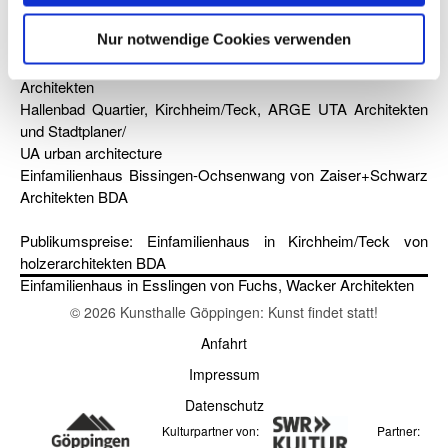
Architekten
Nur notwendige Cookies verwenden
Haus für Kinder, Ostfildern von se/arch Architekten BDA
Neubau Süderweiterung EMAG von Neugebauer + Rösch
Architekten
Hallenbad Quartier, Kirchheim/Teck, ARGE UTA Architekten
und Stadtplaner/
UA urban architecture
Einfamilienhaus Bissingen-Ochsenwang von Zaiser+Schwarz
Architekten BDA
Publikumspreise: Einfamilienhaus in Kirchheim/Teck von
holzerarchitekten BDA
Einfamilienhaus in Esslingen von Fuchs, Wacker Architekten
© 2026 Kunsthalle Göppingen: Kunst findet statt!
Anfahrt
Impressum
Datenschutz
Kulturpartner von:
Partner: