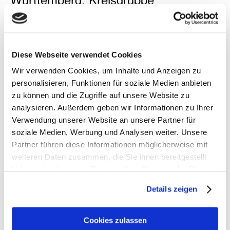
Esslingen/Göppingen
Der Bund Deutscher
Ort
Diese Webseite verwendet Cookies
Architekten BDA Baden-
Halle unten
Württemberg verleiht seit 1969
Wir verwenden Cookies, um Inhalte und Anzeigen zu
Zeitraum
im Abstand von
personalisieren, Funktionen für soziale Medien anbieten
17.10.2020 -
3 Jahren den Hugo-Häring-
zu können und die Zugriffe auf unsere Website zu
08.11.2020
Preis für vorbildliche Bauwerke
analysieren. Außerdem geben wir Informationen zu Ihrer
in Baden-Württemberg an
Verwendung unserer Website an unsere Partner für
Bauherren und Architekten für
soziale Medien, Werbung und Analysen weiter. Unsere
ihr gemeinsames Werk. Das Auszeichnungsverfahren ist
Partner führen diese Informationen möglicherweise mit
zweistufig, in der ersten Stufe werden die Hugo-Häring-
weiteren Daten zusammen, die Sie ihnen bereitgestellt
Auszeichnungen verliehen, in der zweiten Stufe die Hugo-
haben oder die sie im Rahmen Ihrer Nutzung der Dienste
Häring-Landespreise.
gesammelt haben. Sie geben Einwilligung zu unseren
Details zeigen
Cookies, wenn Sie unsere Webseite weiterhin nutzen.
Hugo-Häring-Auszeichnung 2020 erhielten:
Neubau Technikum Wala, Bad Boll von h4a Architekten
Cookies zulassen
Neubau Stadtwerke Leinfelden-Echterdingen, LIMA